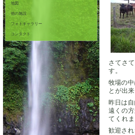
地図
他の施設
フォトギャラリー
コンタクト
さてさて、
す。
牧場の中
とが出来
昨日は自
遠くの方
てくれま
歓迎され