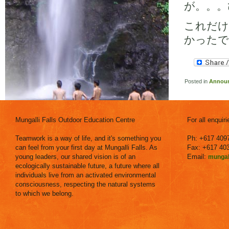
が。。。
これだけ
かったで
Posted in
Annou
Mungalli Falls Outdoor Education Centre
For all enquir
Teamwork is a way of life, and it's something you
Ph: +617 409
can feel from your first day at Mungalli Falls. As
Fax: +617 40
young leaders, our shared vision is of an
Email:
mungal
ecologically sustainable future, a future where all
individuals live from an activated environmental
consciousness, respecting the natural systems
to which we belong.