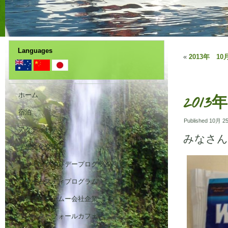
Languages
«
2013年 10
ホーム
2013
宿泊
Published
10月 25
アクティビティ
みなさん
学生文化交流
ワーキングホリデープログラム
ファームスティプログラム
研修プログラムー会社企業
ウォーターフォールカフェ