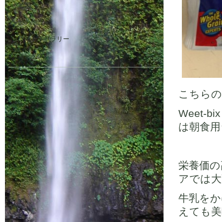
地図
他の施設
フォトギャラリー
コンタクト
こちらの
Weet
は朝食用
栄養価の
アでは大
牛乳をか
えても美