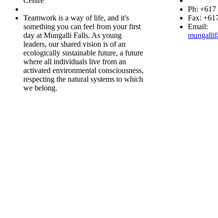
Centre
Ph: +617
Teamwork is a way of life, and it's
Fax: +61
something you can feel from your first
Email:
day at Mungalli Falls. As young
mungallif
leaders, our shared vision is of an
ecologically sustainable future, a future
where all individuals live from an
activated environmental consciousness,
respecting the natural systems to which
we belong.