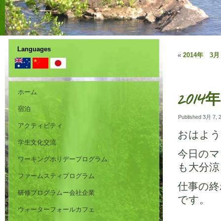
Languages
«
2014年 3月 
ホーム
2014
宿泊
Published
3月 7, 
アクティビティ
おはよう
学生文化交流
今日のマ
ワーキングホリデープログラム
も大分涼
ファームスティプログラム
仕事の終
研修プログラムー会社企業
です。
ウォーターフォールカフェ