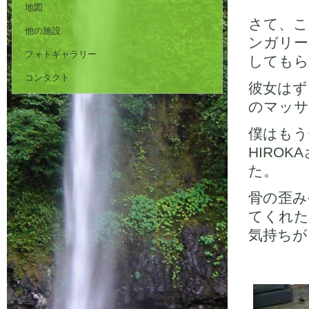
地図
さて、こ
他の施設
ンガリー
フォトギャラリー
してもら
コンタクト
彼女はず
のマッサ
僕はもう
HIRO
た。
骨の歪み
てくれた
気持ちが