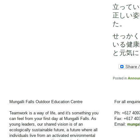
立ってい
正しい姿
た。
せっかく
いる健康
と元気に
Posted in
Annou
Mungalli Falls Outdoor Education Centre
For all enquir
Teamwork is a way of life, and it's something you
Ph: +617 409
can feel from your first day at Mungalli Falls. As
Fax: +617 40
young leaders, our shared vision is of an
Email:
mungal
ecologically sustainable future, a future where all
individuals live from an activated environmental