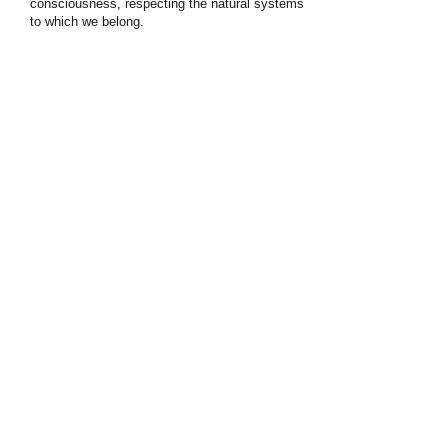
consciousness, respecting the natural systems
to which we belong.