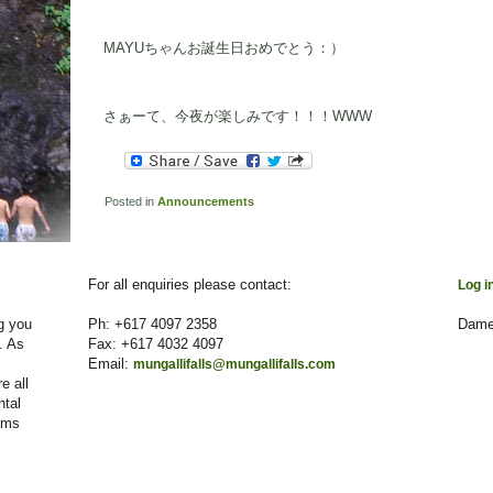
MAYUちゃんお誕生日おめでとう：）
さぁーて、今夜が楽しみです！！！WWW
Posted in
Announcements
For all enquiries please contact:
Log i
g you
Ph: +617 4097 2358
Dame
. As
Fax: +617 4032 4097
Email:
mungallifalls@mungallifalls.com
e all
ntal
ems