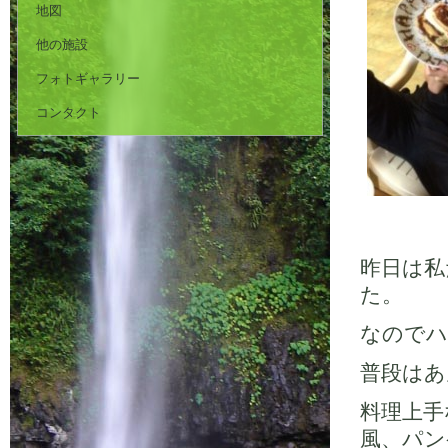
地図
他の施設
フォトギャラリー
コンタクト
昨日は私
た。
なのでハ
普段はあ
料理上手な
風、パン