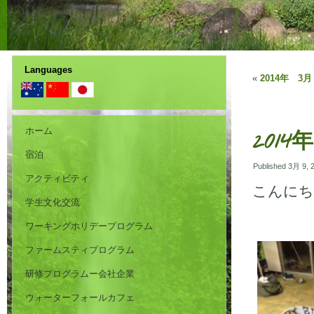
Languages
«
2014年 3月 0
ホーム
2014
宿泊
Published
3月 9, 
アクティビティ
こんにち
学生文化交流
ワーキングホリデープログラム
ファームスティプログラム
研修プログラムー会社企業
ウォーターフォールカフェ