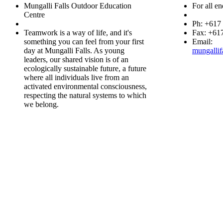
Mungalli Falls Outdoor Education
For all en
Centre
Ph: +617
Teamwork is a way of life, and it's
Fax: +61
something you can feel from your first
Email:
day at Mungalli Falls. As young
mungallif
leaders, our shared vision is of an
ecologically sustainable future, a future
where all individuals live from an
activated environmental consciousness,
respecting the natural systems to which
we belong.