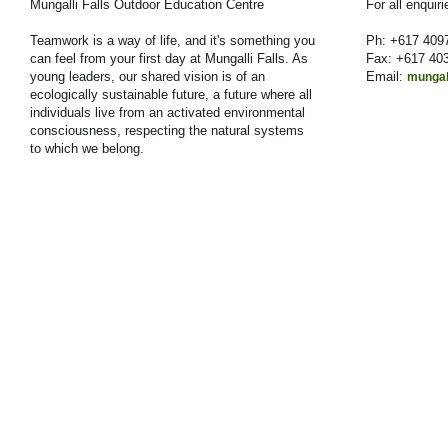
Mungalli Falls Outdoor Education Centre
For all enquir
Teamwork is a way of life, and it's something you
Ph: +617 409
can feel from your first day at Mungalli Falls. As
Fax: +617 40
young leaders, our shared vision is of an
Email:
mungal
ecologically sustainable future, a future where all
individuals live from an activated environmental
consciousness, respecting the natural systems
to which we belong.