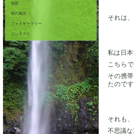
地図
他の施設
それは、
フォトギャラリー
コンタクト
私は日本
こちらで
その携帯
たのです
それも、
不思議な