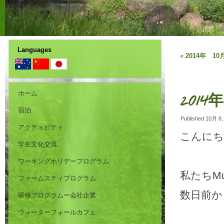
Languages
«
2014年 10月
ホーム
2014年
宿泊
Published
10月 8,
アクティビティ
こんにち
学生文化交流
ワーキングホリデープログラム
私たちMu
ファームスティプログラム
数日前か
研修プログラムー会社企業
ウォーターフォールカフェ