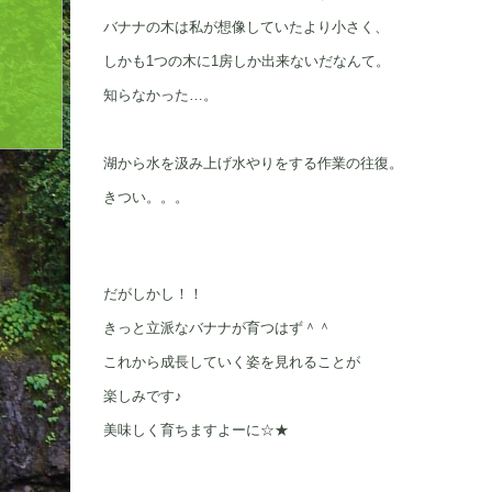
バナナの木は私が想像していたより小さく、
しかも1つの木に1房しか出来ないだなんて。
知らなかった…。
湖から水を汲み上げ水やりをする作業の往復。
きつい。。。
だがしかし！！
きっと立派なバナナが育つはず＾＾
これから成長していく姿を見れることが
楽しみです♪
美味しく育ちますよーに☆★