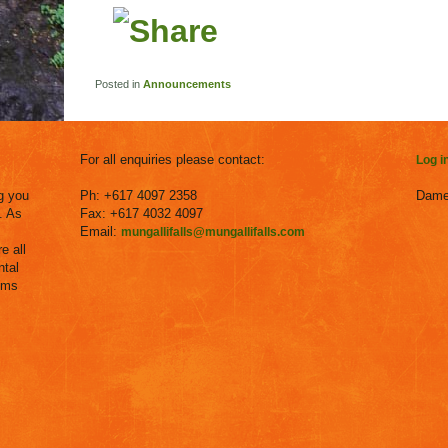
Posted in
Announcements
For all enquiries please contact:
Log i
g you
Ph: +617 4097 2358
Dame
. As
Fax: +617 4032 4097
Email:
mungallifalls@mungallifalls.com
e all
ntal
ems