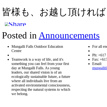
皆様も、お越し頂ければ
Posted in
Announcements
Mungalli Falls Outdoor Education
For all en
Centre
Ph: +617
Teamwork is a way of life, and it's
Fax: +61
something you can feel from your first
Email:
day at Mungalli Falls. As young
mungallif
leaders, our shared vision is of an
ecologically sustainable future, a future
where all individuals live from an
activated environmental consciousness,
respecting the natural systems to which
we belong.