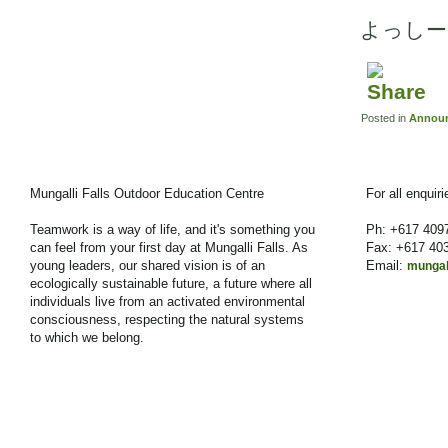
よっしー
Posted in
Annou
Mungalli Falls Outdoor Education Centre
For all enquir
Teamwork is a way of life, and it's something you
Ph: +617 409
can feel from your first day at Mungalli Falls. As
Fax: +617 40
young leaders, our shared vision is of an
Email:
mungal
ecologically sustainable future, a future where all
individuals live from an activated environmental
consciousness, respecting the natural systems
to which we belong.