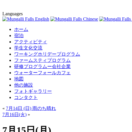
Languages
ホーム
宿泊
アクティビティ
学生文化交流
ワーキングホリデープログラム
ファームスティプログラム
研修プログラムー会社企業
ウォーターフォールカフェ
地図
他の施設
フォトギャラリー
コンタクト
«
7月14日 (日) 雨のち晴れ
7月16日(火)
»
7月15日(月)