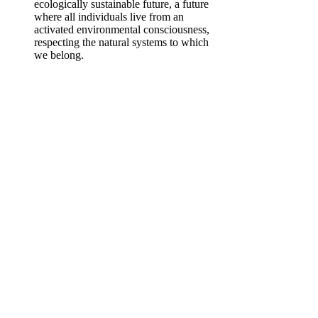
ecologically sustainable future, a future
where all individuals live from an
activated environmental consciousness,
respecting the natural systems to which
we belong.