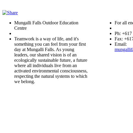
Mungalli Falls Outdoor Education
For all en
Centre
Ph: +617
Teamwork is a way of life, and it's
Fax: +61
something you can feel from your first
Email:
day at Mungalli Falls. As young
mungallif
leaders, our shared vision is of an
ecologically sustainable future, a future
where all individuals live from an
activated environmental consciousness,
respecting the natural systems to which
we belong.