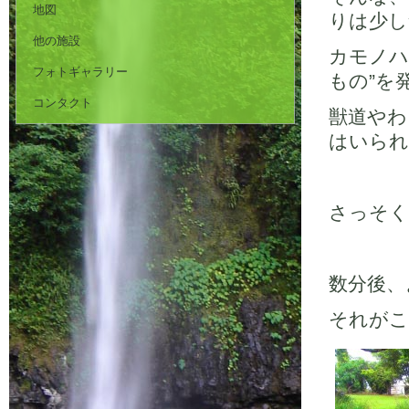
地図
りは少し
他の施設
カモノハ
フォトギャラリー
もの”を
コンタクト
獣道やわ
はいられ
さっそく
数分後、
それがこ