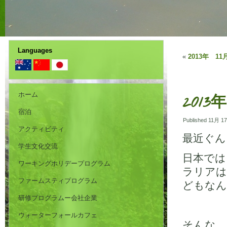
Languages
«
2013年 11
ホーム
2013
宿泊
Published
11月 17
アクティビティ
最近ぐん
学生文化交流
日本では
ワーキングホリデープログラム
ラリアは
ファームスティプログラム
どもなん
研修プログラムー会社企業
ウォーターフォールカフェ
そんな、