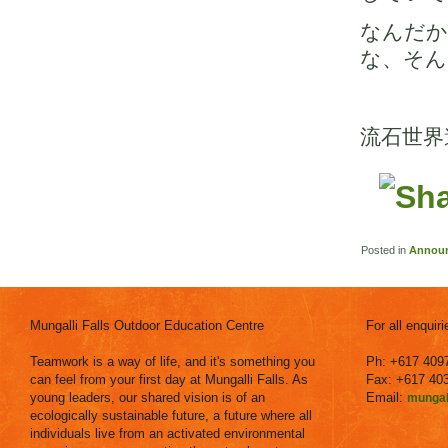
なんだか
な、そん
流石世界
Posted in
Annou
Mungalli Falls Outdoor Education Centre
For all enquir
Teamwork is a way of life, and it's something you
Ph: +617 409
can feel from your first day at Mungalli Falls. As
Fax: +617 40
young leaders, our shared vision is of an
Email:
mungal
ecologically sustainable future, a future where all
individuals live from an activated environmental