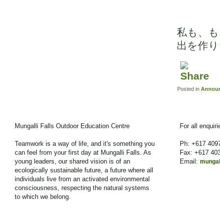
私も、も
出を作り
Posted in
Annou
Mungalli Falls Outdoor Education Centre
For all enquir
Teamwork is a way of life, and it's something you
Ph: +617 409
can feel from your first day at Mungalli Falls. As
Fax: +617 40
young leaders, our shared vision is of an
Email:
mungal
ecologically sustainable future, a future where all
individuals live from an activated environmental
consciousness, respecting the natural systems
to which we belong.