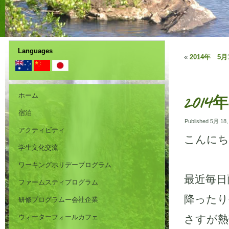
Languages
«
2014年 5月16
ホーム
2014年
宿泊
Published
5月 18,
アクティビティ
こんにち
学生文化交流
ワーキングホリデープログラム
最近毎日
ファームスティプログラム
降ったり
研修プログラムー会社企業
ウォーターフォールカフェ
さすが熱