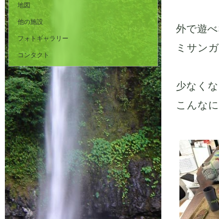
地図
他の施設
外で遊べ
フォトギャラリー
ミサンガ
コンタクト
少なくな
こんなに