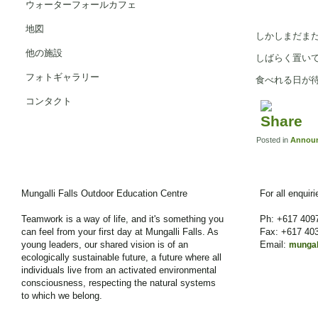
ウォーターフォールカフェ
地図
しかしまだま
他の施設
しばらく置い
フォトギャラリー
食べれる日が
コンタクト
Posted in
Annou
Mungalli Falls Outdoor Education Centre
For all enquir
Teamwork is a way of life, and it's something you
Ph: +617 409
can feel from your first day at Mungalli Falls. As
Fax: +617 40
young leaders, our shared vision is of an
Email:
mungal
ecologically sustainable future, a future where all
individuals live from an activated environmental
consciousness, respecting the natural systems
to which we belong.