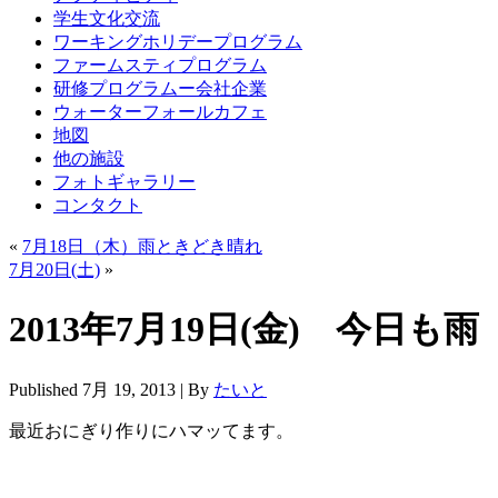
学生文化交流
ワーキングホリデープログラム
ファームスティプログラム
研修プログラムー会社企業
ウォーターフォールカフェ
地図
他の施設
フォトギャラリー
コンタクト
«
7月18日（木）雨ときどき晴れ
7月20日(土)
»
2013年7月19日(金) 今日も
Published
7月 19, 2013
|
By
たいと
最近おにぎり作りにハマッてます。