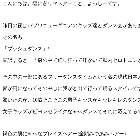
こんにちは。塩にぎりマスターこと、よっしーです。
昨日の夜はパプワニューギニアのキッズ達とダンス会があり
その名も
「ブッシュダンス」!!
直訳すると 「森の中で踊り狂って汗かいて脳内セロトニン
その中の一部にあるフリーダンスタイムという名の現代日本
皆が円になってその中心に我がと出て行って踊るスタイルで
驚いたのが、10歳そこそこの男子キッズがキッレキレのダン
女子キッズがビヨンセライクなSexyダンスでそれに応えてる
褐色の肌にSexyなブレイズヘアー(全頭みつあみヘアー)